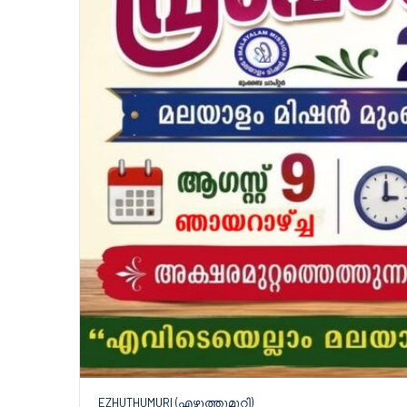
EZHUTHUMURI (എഴുത്തുമുറി)