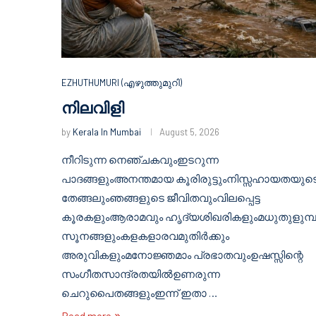
EZHUTHUMURI (എഴുത്തുമുറി)
നിലവിളി
by
Kerala In Mumbai
August 5, 2026
നീറിടുന്ന നെഞ്ചകവുംഇടറുന്ന
പാദങ്ങളുംഅനന്തമായ കൂരിരുട്ടുംനിസ്സഹായതയുട
തേങ്ങലുംഞങ്ങളുടെ ജീവിതവുംവിലപ്പെട്ട
കൂരകളുംആരാമവും ഹൃദ്യശിഖരികളുംമധുതുളുമ്പ
സൂനങ്ങളുംകളകളാരവമുതിർക്കും
അരുവികളുംമനോജ്ഞമാം പ്രഭാതവുംഉഷസ്സിന്റെ
സംഗീതസാന്ദ്രതയിൽഉണരുന്ന
ചെറുപൈതങ്ങളുംഇന്ന് ഇതാ …
Read more