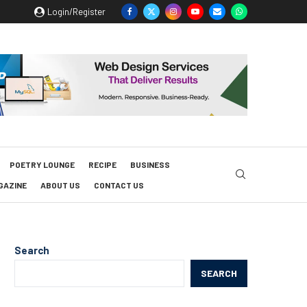
Login/Register
POETRY LOUNGE
RECIPE
BUSINESS
GAZINE
ABOUT US
CONTACT US
Search
SEARCH