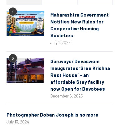
1
Maharashtra Government
Notifies New Rules for
Cooperative Housing
Societies
July 1, 2026
2
Guruvayur Devaswom
Inaugurates ‘Sree Krishna
Rest House’ – an
affordable Stay facility
now Open for Devotees
December 6, 2025
Photographer Boban Joseph is no more
July 13, 2024