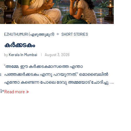
EZHUTHUMURI (എഴുത്തുമുറി)
SHORT STORIES
കർക്കടകം
by
Kerala In Mumbai
August 3, 2026
“അമ്മേ, ഈ കർക്കടകമാസത്തെ എന്താ
െ
പഞ്ഞക്കർക്കടകം എന്നു പറയുന്നത്,” മൊബൈലിൽ
എന്തോ കണ്ടെന്ന പോലെ ദേവു അമ്മയോട് ചോദിച്ചു. …
ും
Read more