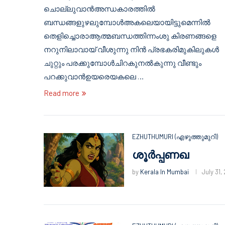
ചൊല്ലുവാൻഅന്ധകാരത്തിൽ
ബന്ധങ്ങളുഴലുമ്പോൾഅകലെയായിട്ടുമെന്നിൽ
തെളിച്ചൊരാആത്മബന്ധത്തിന്നംശു കിരണങ്ങളെ
നറുനിലാവായ് വീശുന്നു നിൻ പ്രഭകരിമുകിലുകൾ
ചുറ്റും പരക്കുമ്പോൾചിറകുനൽകുന്നു വീണ്ടും
പറക്കുവാൻഉയരെയകലെ …
Read more
EZHUTHUMURI (എഴുത്തുമുറി)
ശൂർപ്പണഖ
by
Kerala In Mumbai
July 31,