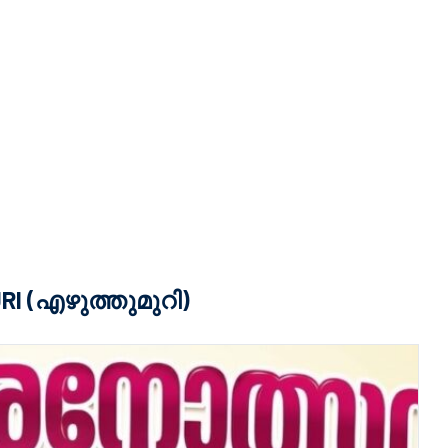
I (എഴുത്തുമുറി)