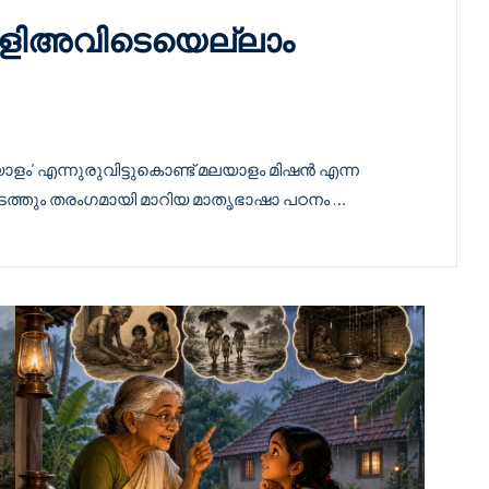
ളിഅവിടെയെല്ലാം
’ എന്നുരുവിട്ടുകൊണ്ട് മലയാളം മിഷൻ എന്ന
ത്തും തരംഗമായി മാറിയ മാതൃഭാഷാ പഠനം …