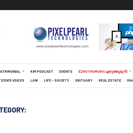
MATRIMONIAL
KIM PODCAST
EVENTS
EZHUTHUMURI (എഴുത്തുമുറി)
TIZEN’S VOICES
LAW
LIFE – SOCIETY
OBITUARY
REAL ESTATE
MA
TEGORY: