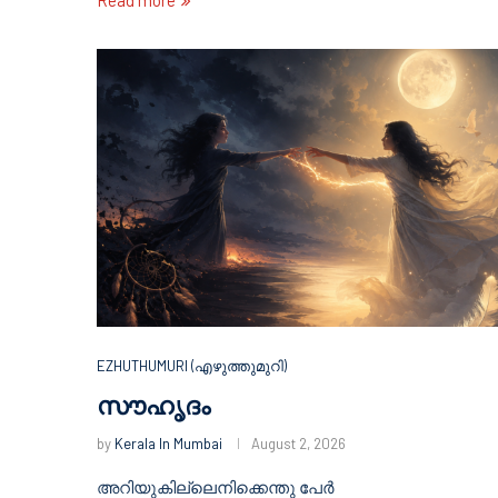
EZHUTHUMURI (എഴുത്തുമുറി)
സൗഹൃദം
by
Kerala In Mumbai
August 2, 2026
അറിയുകില്ലെനിക്കെന്തു പേർ