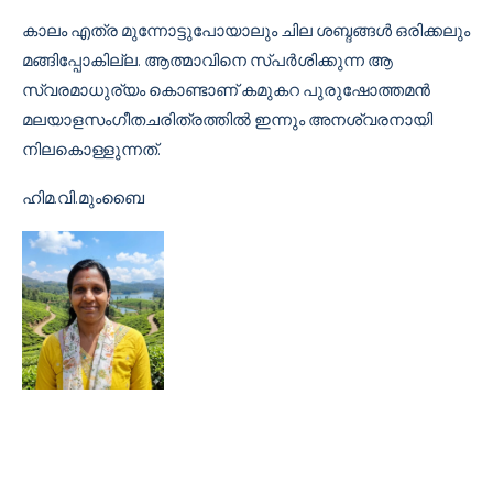
കാലം എത്ര മുന്നോട്ടുപോയാലും ചില ശബ്ദങ്ങൾ ഒരിക്കലും
മങ്ങിപ്പോകില്ല. ആത്മാവിനെ സ്പർശിക്കുന്ന ആ
സ്വരമാധുര്യം കൊണ്ടാണ് കമുകറ പുരുഷോത്തമൻ
മലയാളസംഗീതചരിത്രത്തിൽ ഇന്നും അനശ്വരനായി
നിലകൊള്ളുന്നത്.
ഹിമ.വി.മുംബൈ