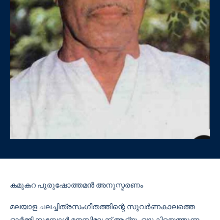
കമുകറ പുരുഷോത്തമൻ അനുസ്മരണം
മലയാള ചലച്ചിത്രസംഗീതത്തിന്റെ സുവർണകാലത്തെ
ഓർമ്മിക്കുമ്പോൾ മനസ്സിലേക്ക് ആദ്യം ഒഴുകിയെത്തുന്ന