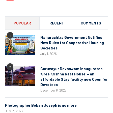
Channel
POPULAR
RECENT
COMMENTS
1
Maharashtra Government Notifies
New Rules for Cooperative Housing
Societies
July 1, 2026
2
Guruvayur Devaswom Inaugurates
‘Sree Krishna Rest House’ – an
affordable Stay facility now Open for
Devotees
December 6, 2025
Photographer Boban Joseph is no more
July 13, 2024