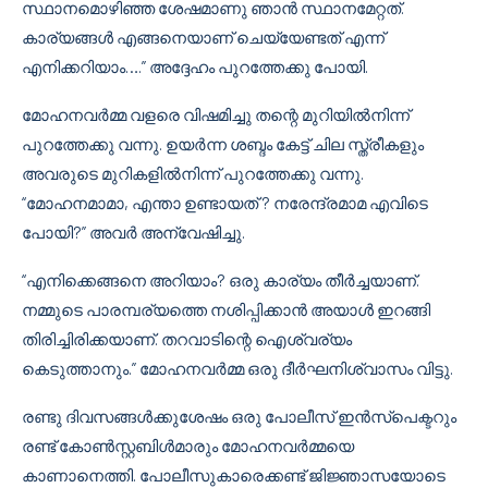
സ്ഥാനമൊഴിഞ്ഞ ശേഷമാണു ഞാൻ സ്ഥാനമേറ്റത്.
കാര്യങ്ങൾ എങ്ങനെയാണ് ചെയ്യേണ്ടത് എന്ന്
എനിക്കറിയാം….” അദ്ദേഹം പുറത്തേക്കു പോയി.
മോഹനവർമ്മ വളരെ വിഷമിച്ചു തന്റെ മുറിയിൽനിന്ന്
പുറത്തേക്കു വന്നു. ഉയർന്ന ശബ്ദം കേട്ട് ചില സ്ത്രീകളും
അവരുടെ മുറികളിൽനിന്ന് പുറത്തേക്കു വന്നു.
“മോഹനമാമാ, എന്താ ഉണ്ടായത് ? നരേന്ദ്രമാമ എവിടെ
പോയി?” അവർ അന്വേഷിച്ചു.
“എനിക്കെങ്ങനെ അറിയാം? ഒരു കാര്യം തീർച്ചയാണ്.
നമ്മുടെ പാരമ്പര്യത്തെ നശിപ്പിക്കാൻ അയാൾ ഇറങ്ങി
തിരിച്ചിരിക്കയാണ്. തറവാടിന്റെ ഐശ്വര്യം
കെടുത്താനും.” മോഹനവർമ്മ ഒരു ദീർഘനിശ്വാസം വിട്ടു.
രണ്ടു ദിവസങ്ങൾക്കുശേഷം ഒരു പോലീസ് ഇൻസ്പെക്ടറും
രണ്ട് കോൺസ്റ്റബിൾമാരും മോഹനവർമ്മയെ
കാണാനെത്തി. പോലീസുകാരെക്കണ്ട് ജിജ്ഞാസയോടെ