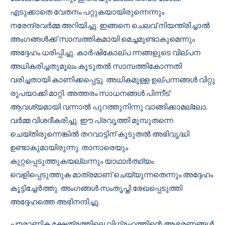
എടുക്കാതെ വേതനം പറ്റുകയായിരുന്നെന്നും
നരേന്ദ്രവർമ്മ അറിയിച്ചു. ഇങ്ങനെ ചെലവ് നിയന്ത്രിച്ചാൽ
അംഗങ്ങൾക്ക് സാമ്പത്തികമായി മെച്ചമുണ്ടാകുമെന്നും
അദ്ദേഹം ധരിപ്പിച്ചു. കാർഷികോല്പ ന്നങ്ങളുടെ വില്പന
അധികരിച്ചതുമൂലം കൂടുതൽ സാമ്പത്തികോന്നതി
വരിച്ചതായി കാണിക്കപ്പെട്ടു. അധികമുള്ള ഉല്പന്നങ്ങൾ വിറ്റു
രൂപയാക്കി മാറ്റി. അത്തരം സാധനങ്ങൾ പിന്നീട്
ആവശ്യമായി വന്നാൽ പുറത്തുനിന്നു വാങ്ങിക്കാമല്ലോ,
വർമ്മ വിശദീകരിച്ചു. ഈ പ്രവൃത്തി മുമ്പുതന്നെ
ചെയ്തിരുന്നെങ്കിൽ തറവാട്ടിന് കൂടുതൽ അഭിവൃദ്ധി
ഉണ്ടാകുമായിരുന്നു. താനാരെയും
കുറ്റപ്പെടുത്തുകയല്ലന്നും യാഥാർത്ഥ്യം
വെളിപ്പെടുത്തുക മാത്രമാണ് ചെയ്യുന്നതെന്നും അദ്ദേഹം
കൂട്ടിച്ചേർത്തു. അംഗങ്ങൾ സംതൃപ്തി രേഖപ്പെടുത്തി
അദ്ദേഹത്തെ അഭിനന്ദിച്ചു.
പൗരാണിക ക്ഷേത്രത്തിലെ വിഗ്രഹത്തിന്റെ ആഭരണങ്ങൾ