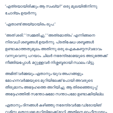
“എത്രയായിരിക്കും ആ സംഖ്യ?” ഒരു മൂലയിൽനിന്നു
ചോദ്യം ഉയർന്നു.
“ഏതാണ്ട് അയ്യായിരം രൂപ.”
“അത് ശരി,” “സമ്മതിച്ചു,” “അത്രമാത്രം” എന്നിങ്ങനെ
നിരവധി ശബ്ദങ്ങൾ ഉയർന്നു. പ്രതിഷേധ ശബ്ദങ്ങൾ
ഉണ്ടാകാത്തതുമൂലം അതിന്നു ഒരു ഐകകണ്ഠസ്വഭാവം
വന്നുവെന്നു പറയാം. ചിലർ നരേന്ദ്രമാമയുടെ അടുത്തേക്ക്
നീങ്ങിയപ്പോൾ, മറ്റുള്ളവർ നിശ്ശബ്ദരായി സ്ഥലം വിട്ടു.
അമിത് വർമ്മയും ഏതാനും യുവ അംഗങ്ങളും
മോഹനവർമ്മയുടെ മുറിയിലേക്ക് പോയി അവരുടെ
തീരുമാനം അദ്ദേഹത്തെ അറിയിച്ചു. ആ തിരഞ്ഞെടുപ്പ്
അദ്ദേഹത്തിൽ സന്തോഷമോ സന്താപമോ ഉണ്ടാക്കിയില്ല.
ഏതാനും ദിനങ്ങൾ കഴിഞ്ഞു നരേന്ദ്രവർമ്മ ഡ്രോയിങ്
റൂമിനു തൊട്ടുള്ള മുറിയിലേക്ക് മാറി. അതിനെ ഓഫീസായും