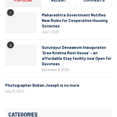
POPULAR
RECENT
COMMENTS
1
Maharashtra Government Notifies
New Rules for Cooperative Housing
Societies
July 1, 2026
2
Guruvayur Devaswom Inaugurates
‘Sree Krishna Rest House’ – an
affordable Stay facility now Open for
Devotees
December 6, 2025
Photographer Boban Joseph is no more
July 13, 2024
CATEGORIES