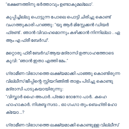
“ഭക്ഷണത്തിനു ഭര്‍ത്താവും ഉണ്ടാകുമല്ലോ”.
കുപ്പിച്ചില്ലു പൊട്ടുന്ന പോലെ പൊട്ടി ചിരിച്ചു കൊണ്ട്
വംഗത്തുകാരി പറഞ്ഞു: “യൂ ആര്‍ മിസ്റ്റേക്കന്‍ ഡിയര്‍
ഫ്രണ്ട് .. ഞാന്‍ വിവാഹമൊന്നും കഴിക്കാന്‍ നിന്നില്ലാ .. ഏ
ആം എ ഫ്രീ ബേര്‍ഡ്”.
മറ്റൊരു ഫ്രീ ബേര്‍ഡ് ആയ മദ്രാസി ഉത്സാഹത്തോടെ
കൂവി: “ഞാന്‍ ഇതാ എത്തി മേം..”
ഗ്രാമീണ വിഭാഗത്തെ ലക്ഷ്യമാക്കി പാഞ്ഞു കൊണ്ടിരുന്ന
വില്ലീസ്‌ ജീപ്പിന്റെ സ്റ്റിയറിങ്ങില്‍ താളം പിടിച്ചു കൊണ്ടു
മദ്രാസി പാടുകയായിരുന്നു:
“വിസ്താര്‍ ഹൈ അപാര്‍..പ്രജാ ദോനോ പാര്‍, .കഹെ
ഹാഹാകാര്‍, നിശബ്ദ സദാ.., ഓ ഗംഗാ തും ബെഹ്തി ഹോ
ക്യോ…?
ഗ്രാമീണ വിഭാഗത്തെ ലക്ഷ്യമാക്കി കൊണ്ടുള്ള വില്ലീസ്