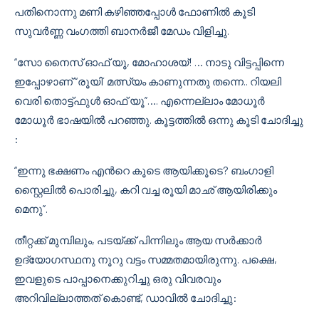
പതിനൊന്നു മണി കഴിഞ്ഞപ്പോള്‍ ഫോണില്‍ കൂടി
സുവര്‍ണ്ണ വംഗത്തി ബാനര്‍ജീ മേഡം വിളിച്ചു.
“സോ നൈസ് ഓഫ് യൂ, മോഹാശയ്! … നാടു വിട്ടപ്പിന്നെ
ഇപ്പോഴാണ് “രൂയി´ മത്സ്യം കാണുന്നതു തന്നെ.. റിയലി
വെരി തൊട്ട്ഫുള്‍ ഓഫ് യൂ”…. എന്നെല്ലാം മോധൂര്‍
മോധൂര്‍ ഭാഷയില്‍ പറഞ്ഞു. കൂട്ടത്തില്‍ ഒന്നു കൂടി ചോദിച്ചു
:
“ഇന്നു ഭക്ഷണം എന്‍റെ കൂടെ ആയിക്കൂടെ? ബംഗാളി
സ്റ്റൈലില്‍ പൊരിച്ചു, കറി വച്ച രൂയി മാഛ് ആയിരിക്കും
മെനു”.
തീറ്റക്ക്‌ മുമ്പിലും, പടയ്ക്ക് പിന്നിലും ആയ സര്‍ക്കാര്‍
ഉദ്യോഗസ്ഥനു നൂറു വട്ടം സമ്മതമായിരുന്നു. പക്ഷെ,
ഇവളുടെ പാപ്പാനെക്കുറിച്ചു ഒരു വിവരവും
അറിവില്ലാത്തത് കൊണ്ട്, ഡാവില്‍ ചോദിച്ചു: