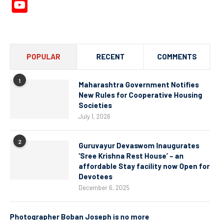
YouTube
Channel
POPULAR
RECENT
COMMENTS
1
Maharashtra Government Notifies
New Rules for Cooperative Housing
Societies
July 1, 2026
2
Guruvayur Devaswom Inaugurates
‘Sree Krishna Rest House’ – an
affordable Stay facility now Open for
Devotees
December 6, 2025
Photographer Boban Joseph is no more