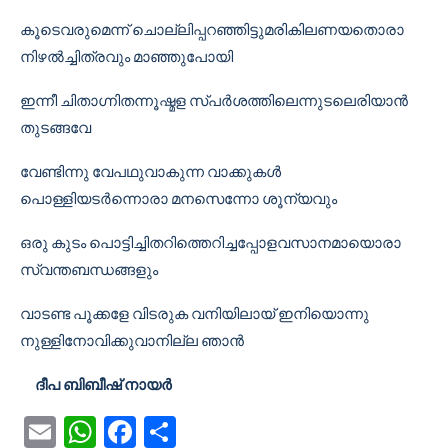
കൂടെവരുമെന്ന് ചൊല്ലിപ്പറഞ്ഞിട്ടുമരികിലണയതൊരാ
നിഴൽച്ചിത്രവും മാഞ്ഞുപോയി
ഇന്നീ ചിതാഗ്നിതന്നൂഷ്മള സ്പർശത്തിലെന്നുടലെരിയാൻ
തുടങ്ങവേ
വേണ്ടിന്നു വേപഥുവാകുന്ന വാക്കുകൾ
പൊള്ളിയടർന്നൊരാ മനസെന്നോ ശൂന്യവും
ഒരു കുടം പൊട്ടിച്ചിതറിത്തെറിച്ചപ്പോളവസാനമായൊരാ
സ്വന്തബന്ധങ്ങളും
വാടണ്ട പൂക്കളേ വിടരുക വനിയിലായ് ഇനിയൊന്നു
നുള്ളിനോവിക്കുവാനില്ല ഞാൻ
ദീപ ബിബീഷ് നായർ
Email
WhatsApp
Facebook
Share