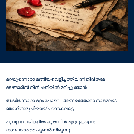
മറയുന്നൊരാ മങ്ങിയ വെളിച്ചത്തിലിന്ന് ജീവിതമേ
മടങ്ങാമിനി നിൻ ചതിയിൽ മരിച്ചു ഞാൻ
അടർന്നൊരാ ദളം പോലെ, അണഞ്ഞൊരാ നാളമായ് ,
ഞാനിന്നരൂപിയായ് പറന്നകലട്ടെ
പൂവുള്ള വഴികളിൽ കൂരമ്പിൻ മുള്ളുകളെൻ
നഗ്നപാദത്തെ പുണർന്നിരുന്നു