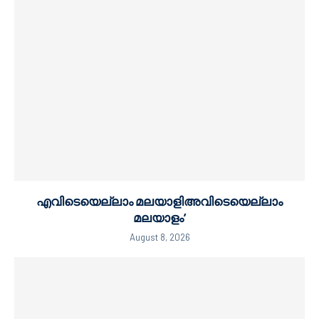
എവിടെയെല്ലാം മലയാളിഅവിടെയെല്ലാം
മലയാളം’
August 8, 2026