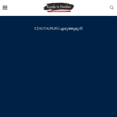
EZHUTHUMURI (എഴുത്തുമുറി)