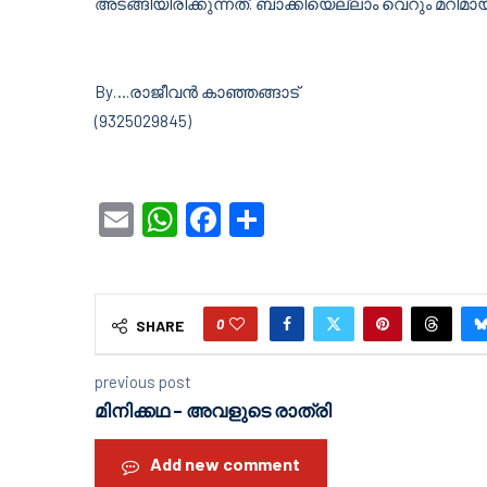
അടങ്ങിയിരിക്കുന്നത്. ബാക്കിയെല്ലാം വെറും മറിമാ
By….രാജീവൻ കാഞ്ഞങ്ങാട്
(9325029845)
Email
WhatsApp
Facebook
Share
0
SHARE
previous post
മിനിക്കഥ – അവളുടെ രാത്രി
Add new comment