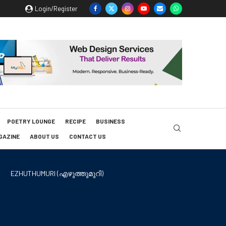
Login/Register
POETRY LOUNGE
RECIPE
BUSINESS
GAZINE
ABOUT US
CONTACT US
EZHUTHUMURI (എഴുത്തുമുറി)