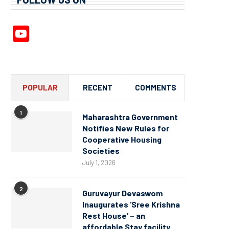
YouTube
Channel
POPULAR
RECENT
COMMENTS
1
Maharashtra Government
Notifies New Rules for
Cooperative Housing
Societies
July 1, 2026
2
Guruvayur Devaswom
Inaugurates ‘Sree Krishna
Rest House’ – an
affordable Stay facility