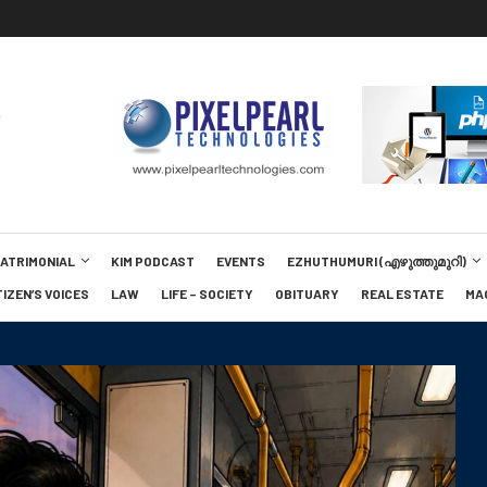
MATRIMONIAL
KIM PODCAST
EVENTS
EZHUTHUMURI (എഴുത്തുമുറി)
TIZEN’S VOICES
LAW
LIFE – SOCIETY
OBITUARY
REAL ESTATE
MA