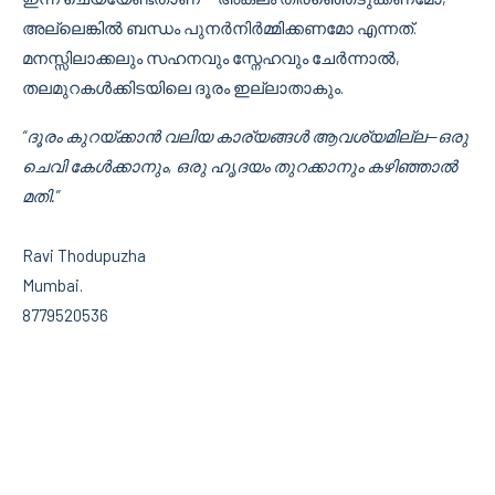
അല്ലെങ്കിൽ ബന്ധം പുനർനിർമ്മിക്കണമോ എന്നത്.
മനസ്സിലാക്കലും സഹനവും സ്നേഹവും ചേർന്നാൽ,
തലമുറകൾക്കിടയിലെ ദൂരം ഇല്ലാതാകും.
“ദൂരം കുറയ്ക്കാൻ വലിയ കാര്യങ്ങൾ ആവശ്യമില്ല—ഒരു
ചെവി കേൾക്കാനും, ഒരു ഹൃദയം തുറക്കാനും കഴിഞ്ഞാൽ
മതി.”
Ravi Thodupuzha
Mumbai.
8779520536