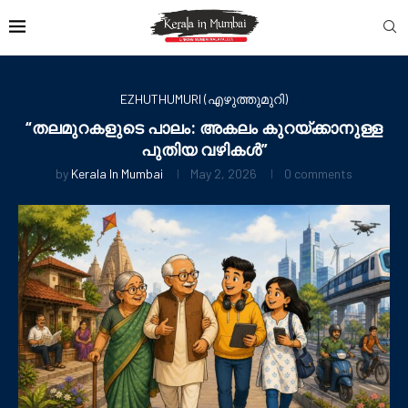
EZHUTHUMURI (എഴുത്തുമുറി)
“തലമുറകളുടെ പാലം: അകലം കുറയ്ക്കാനുള്ള
പുതിയ വഴികൾ”
by
Kerala In Mumbai
May 2, 2026
0 comments