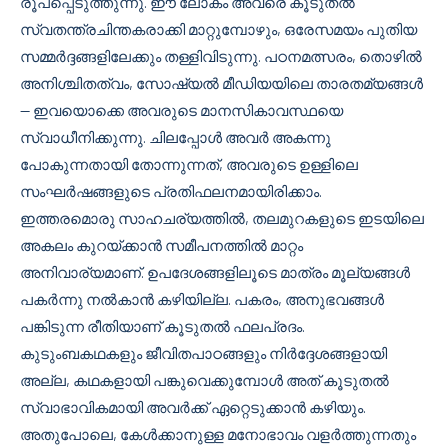
രൂപപ്പെടുത്തുന്നു. ഈ ലോകം അവരെ കൂടുതൽ
സ്വതന്ത്രചിന്തകരാക്കി മാറ്റുമ്പോഴും, ഒരേസമയം പുതിയ
സമ്മർദ്ദങ്ങളിലേക്കും തള്ളിവിടുന്നു. പഠനമത്സരം, തൊഴിൽ
അനിശ്ചിതത്വം, സോഷ്യൽ മീഡിയയിലെ താരതമ്യങ്ങൾ
— ഇവയൊക്കെ അവരുടെ മാനസികാവസ്ഥയെ
സ്വാധീനിക്കുന്നു. ചിലപ്പോൾ അവർ അകന്നു
പോകുന്നതായി തോന്നുന്നത്, അവരുടെ ഉള്ളിലെ
സംഘർഷങ്ങളുടെ പ്രതിഫലനമായിരിക്കാം.
ഇത്തരമൊരു സാഹചര്യത്തിൽ, തലമുറകളുടെ ഇടയിലെ
അകലം കുറയ്ക്കാൻ സമീപനത്തിൽ മാറ്റം
അനിവാര്യമാണ്. ഉപദേശങ്ങളിലൂടെ മാത്രം മൂല്യങ്ങൾ
പകർന്നു നൽകാൻ കഴിയില്ല. പകരം, അനുഭവങ്ങൾ
പങ്കിടുന്ന രീതിയാണ് കൂടുതൽ ഫലപ്രദം.
കുടുംബകഥകളും ജീവിതപാഠങ്ങളും നിർദ്ദേശങ്ങളായി
അല്ല, കഥകളായി പങ്കുവെക്കുമ്പോൾ അത് കൂടുതൽ
സ്വാഭാവികമായി അവർക്ക് ഏറ്റെടുക്കാൻ കഴിയും.
അതുപോലെ, കേൾക്കാനുള്ള മനോഭാവം വളർത്തുന്നതും