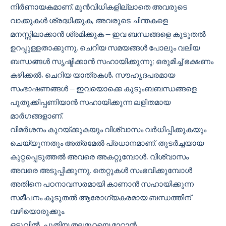
നിർണായകമാണ്. മുൻവിധികളില്ലാതെ അവരുടെ
വാക്കുകൾ ശ്രദ്ധിക്കുക, അവരുടെ ചിന്തകളെ
മനസ്സിലാക്കാൻ ശ്രമിക്കുക — ഇവ ബന്ധങ്ങളെ കൂടുതൽ
ഉറപ്പുള്ളതാക്കുന്നു. ചെറിയ സമയങ്ങൾ പോലും വലിയ
ബന്ധങ്ങൾ സൃഷ്ടിക്കാൻ സഹായിക്കുന്നു; ഒരുമിച്ച് ഭക്ഷണം
കഴിക്കൽ, ചെറിയ യാത്രകൾ, സൗഹൃദപരമായ
സംഭാഷണങ്ങൾ — ഇവയൊക്കെ കുടുംബബന്ധങ്ങളെ
പുതുക്കിപ്പണിയാൻ സഹായിക്കുന്ന ലളിതമായ
മാർഗങ്ങളാണ്.
വിമർശനം കുറയ്ക്കുകയും വിശ്വാസം വർധിപ്പിക്കുകയും
ചെയ്യുന്നതും അത്രമേൽ പ്രധാനമാണ്. തുടർച്ചയായ
കുറ്റപ്പെടുത്തൽ അവരെ അകറ്റുമ്പോൾ, വിശ്വാസം
അവരെ അടുപ്പിക്കുന്നു. തെറ്റുകൾ സംഭവിക്കുമ്പോൾ
അതിനെ പഠനാവസരമായി കാണാൻ സഹായിക്കുന്ന
സമീപനം കൂടുതൽ ആരോഗ്യകരമായ ബന്ധത്തിന്
വഴിയൊരുക്കും.
ഒടുവിൽ, പുതിയ തലമുറയെ മാറ്റാൻ