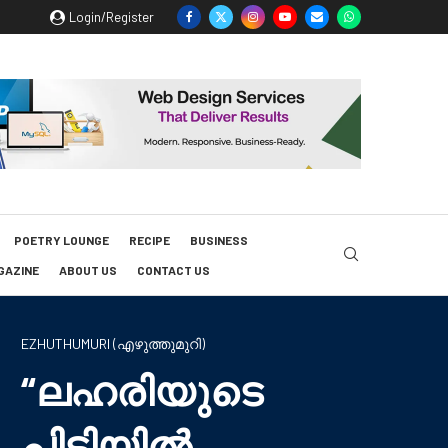
Login/Register
POETRY LOUNGE
RECIPE
BUSINESS
GAZINE
ABOUT US
CONTACT US
EZHUTHUMURI (എഴുത്തുമുറി)
“ലഹരിയുടെ
പിടിയിൽ