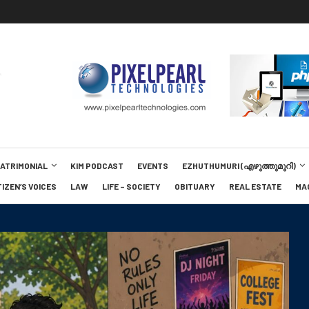
MATRIMONIAL
KIM PODCAST
EVENTS
EZHUTHUMURI (എഴുത്തുമുറി)
TIZEN’S VOICES
LAW
LIFE – SOCIETY
OBITUARY
REAL ESTATE
MA