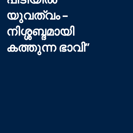
യുവത്വം –
നിശ്ശബ്ദമായി
കത്തുന്ന ഭാവി”