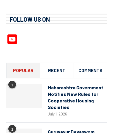
FOLLOW US ON
YouTube
Channel
POPULAR
RECENT
COMMENTS
1
Maharashtra Government
Notifies New Rules for
Cooperative Housing
Societies
July 1, 2026
2
Guruvayur Devaswom