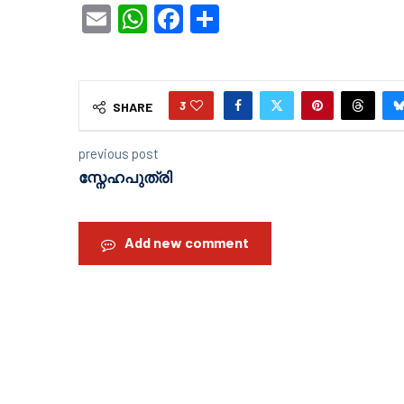
Email
WhatsApp
Facebook
Share
3
SHARE
previous post
സ്നേഹപുത്രി
Add new comment