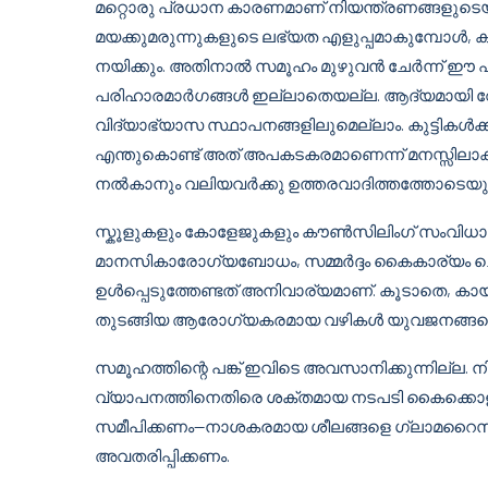
മറ്റൊരു പ്രധാന കാരണമാണ് നിയന്ത്രണങ്ങളുടെയ
മയക്കുമരുന്നുകളുടെ ലഭ്യത എളുപ്പമാകുമ്പോൾ
നയിക്കും. അതിനാൽ സമൂഹം മുഴുവൻ ചേർന്ന് ഈ പ
പരിഹാരമാർഗങ്ങൾ ഇല്ലാതെയല്ല. ആദ്യമായി വേ
വിദ്യാഭ്യാസ സ്ഥാപനങ്ങളിലുമെല്ലാം. കുട്ടികൾക്ക്
എന്തുകൊണ്ട് അത് അപകടകരമാണെന്ന് മനസ്സിലാക്ക
നൽകാനും വലിയവർക്കു ഉത്തരവാദിത്തത്തോടെയും 
സ്കൂളുകളും കോളേജുകളും കൗൺസിലിംഗ് സംവിധാന
മാനസികാരോഗ്യബോധം, സമ്മർദ്ദം കൈകാര്യം ചെയ്
ഉൾപ്പെടുത്തേണ്ടത് അനിവാര്യമാണ്. കൂടാതെ, 
തുടങ്ങിയ ആരോഗ്യകരമായ വഴികൾ യുവജനങ്ങളെ
സമൂഹത്തിന്റെ പങ്ക് ഇവിടെ അവസാനിക്കുന്നില്ല. ന
വ്യാപനത്തിനെതിരെ ശക്തമായ നടപടി കൈക്കൊള്
സമീപിക്കണം—നാശകരമായ ശീലങ്ങളെ ഗ്ലാമറൈ
അവതരിപ്പിക്കണം.