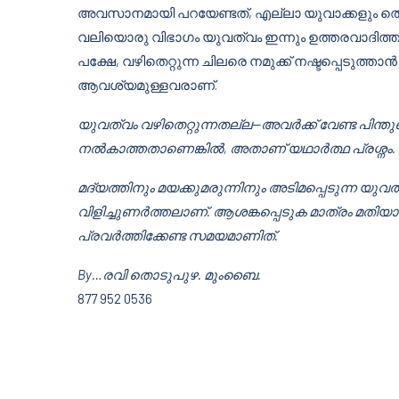
അവസാനമായി പറയേണ്ടത്, എല്ലാ യുവാക്കളും തെ
വലിയൊരു വിഭാഗം യുവത്വം ഇന്നും ഉത്തരവാദിത്തത്
പക്ഷേ, വഴിതെറ്റുന്ന ചിലരെ നമുക്ക് നഷ്ടപ്പെടുത
ആവശ്യമുള്ളവരാണ്.
യുവത്വം വഴിതെറ്റുന്നതല്ല—അവർക്ക് വേണ്ട പിന്
നൽകാത്തതാണെങ്കിൽ, അതാണ് യഥാർത്ഥ പ്രശ്നം.
മദ്യത്തിനും മയക്കുമരുന്നിനും അടിമപ്പെടുന്ന യുവ
വിളിച്ചുണർത്തലാണ്. ആശങ്കപ്പെടുക മാത്രം മതിയാക
പ്രവർത്തിക്കേണ്ട സമയമാണിത്.
By…രവി തൊടുപുഴ. മുംബൈ.
877 952 0536