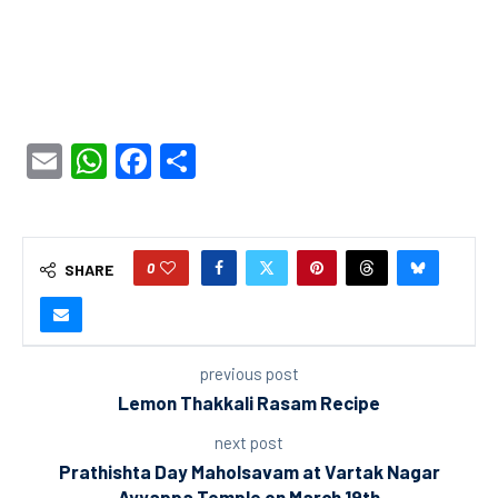
Email
WhatsApp
Facebook
Share
0
SHARE
previous post
Lemon Thakkali Rasam Recipe
next post
Prathishta Day Maholsavam at Vartak Nagar
Ayyappa Temple on March 19th