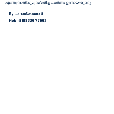
എത്തുന്നതിനുമുമ്പ് മരിച്ച വാർത്ത ഉണ്ടായിരുന്നു.
By….സത്യനാഥൻ
Mob +9198336 77962